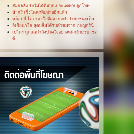
สมอลลิ่ง รับไม่ได้ทีมบุกเยอะแต่พ่ายลูกโทษ
น้ากรี เซ็งโคตรทีมพ่ายอีกแล้ว
คล็อปป์ โคตรสะใจทีมสะกดคำว่าชัยชนะเป็น
อิเฮียนาโช่ สุดปลื้มได้รับคำชมจาก เปเญกรินี่
เปโดร ถูกแฉกำลังปวดใจอย่างหนักย้ายซบ เชล
ซี