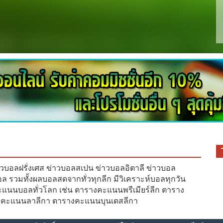
าวบอลฝรั่งเศส ข่าวบอลสเปน ข่าวบอลอิตาลี ข่าวบอล
ล รวมทั้งผลบอลสดจากทั่วทุกลีก มีวิเคราะห์บอลทุกวัน
ะแนนบอลทั่วโลก เช่น ตารางคะแนนพรีเมียร์ลีก ตาราง
างคะแนนลาลีกา ตารางคะแนนบุนเดสลีกา