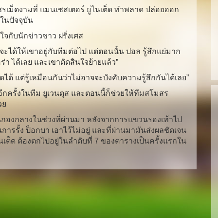
ชรเม็ดงามที่ แมนเชสเตอร์ ยูไนเต็ด ทำพลาด ปล่อยออก
ในปัจจุบัน
ใจกับนักข่าวชาว ฝรั่งเศส
อจะได้ให้เขาอยู่กับทีมต่อไป แต่ตอนนั้น ปอล รู้สึกแย่มาก
เอร่า ได้เลย และเขาตัดสินใจย้ายแล้ว”
ยอดได้ แต่รู้เหมือนกันว่าไม่อาจจะบังคับความรู้สึกกันได้เลย”
ีกครั้งในทีม ยูเวนตุส และตอนนี้ก็ช่วยให้ทีมสโมสร
วย
คลนกองกลางในช่วงที่ผ่านมา หลังจากการแขวนรองเท้าไป
ารรั้ง ป็อกบา เอาไว้ไม่อยู่ และที่ผ่านมามันส่งผลชัดเจน
เต็ด ต้องตกไปอยู่ในลำดับที่ 7 ของตารางเป็นครั้งแรกใน