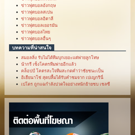
ข่าวฟุตบอลอังกฤษ
ข่าวฟุตบอลสเปน
ข่าวฟุตบอลอิตาลี
ข่าวฟุตบอลเยอรมัน
ข่าวฟุตบอลไทย
ข่าวฟุตบอลอื่นๆ
บทความที่น่าสนใจ
สมอลลิ่ง รับไม่ได้ทีมบุกเยอะแต่พ่ายลูกโทษ
น้ากรี เซ็งโคตรทีมพ่ายอีกแล้ว
คล็อปป์ โคตรสะใจทีมสะกดคำว่าชัยชนะเป็น
อิเฮียนาโช่ สุดปลื้มได้รับคำชมจาก เปเญกรินี่
เปโดร ถูกแฉกำลังปวดใจอย่างหนักย้ายซบ เชลซี