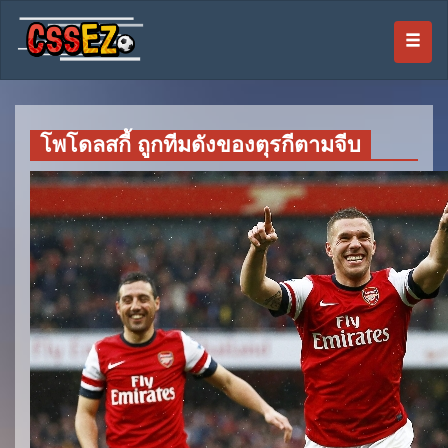
โพโดลสกี้ ถูกทีมดังของตุรกีตามจีบ