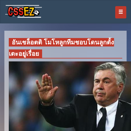
อันเชล็อตติ โมโหลูกทีมชอบโดนลูกตั้ง
เตะอยู่เรื่อย