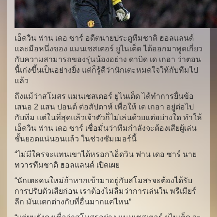
เอ็ดวิน ฟาน เดอ ซาร์ อดีตนายประตูทีมชาติ ฮอลแลนด์
และมือหนึ่งของ แมนเชสเตอร์ ยูไนเต็ด ได้ออกมาพูดเกี่ยว
กับความสามารถของรุ่นน้องอย่าง ดาบิด เด เกอา ว่าตอน
นี้เก่งขึ้นเป็นอย่างยิ่ง แต่ก็รู้ดีว่านักเตะหมดใจให้กับทีมไป
แล้ว
ถึงแม้ว่าสโมสร แมนเชสเตอร์ ยูไนเต็ด ได้ทำการยื่นข้อ
เสนอ 2 แสน ปอนด์ ต่อสัปดาห์ เพื่อให้ เด เกอา อยู่ต่อไป
กับทีม แต่ในที่สุดแล้วเจ้าตัวก็ไม่เล่นด้วยแต่อย่างใด ทำให้
เอ็ดวิน ฟาน เดอ ซาร์ เชื่อมั่นว่าทีมกำลังจะต้องเสียผู้เล่น
ชั้นยอดแน่นอนแล้ว ในช่วงซัมเมอร์นี้
“ไม่มีใครจะแทนเขาได้หรอก”เอ็ดวิน ฟาน เดอ ซาร์ นาย
ทวารทีมชาติ ฮอลแลนด์ เปิดเผย
“นักเตะคนใหม่ถ้าหากเข้ามาอยู่กับสโมสรจะต้องได้รับ
การปรับตัวเสียก่อน เราต้องไม่ลืมว่าการเล่นใน พรีเมียร์
ลีก มันแตกต่างกับที่อื่นมากแค่ไหน”