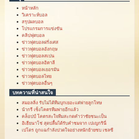
หน้าหลัก
วิเคราะห์บอล
สรุปผลบอล
โปรแกรมการแข่งขัน
คลิปฟุตบอล
ข่าวฟุตบอลฝรั่งเศส
ข่าวฟุตบอลอังกฤษ
ข่าวฟุตบอลสเปน
ข่าวฟุตบอลอิตาลี
ข่าวฟุตบอลเยอรมัน
ข่าวฟุตบอลไทย
ข่าวฟุตบอลอื่นๆ
บทความที่น่าสนใจ
สมอลลิ่ง รับไม่ได้ทีมบุกเยอะแต่พ่ายลูกโทษ
น้ากรี เซ็งโคตรทีมพ่ายอีกแล้ว
คล็อปป์ โคตรสะใจทีมสะกดคำว่าชัยชนะเป็น
อิเฮียนาโช่ สุดปลื้มได้รับคำชมจาก เปเญกรินี่
เปโดร ถูกแฉกำลังปวดใจอย่างหนักย้ายซบ เชลซี