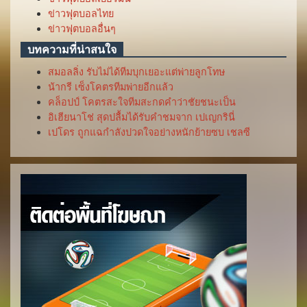
ข่าวฟุตบอลไทย
ข่าวฟุตบอลอื่นๆ
บทความที่น่าสนใจ
สมอลลิ่ง รับไม่ได้ทีมบุกเยอะแต่พ่ายลูกโทษ
น้ากรี เซ็งโคตรทีมพ่ายอีกแล้ว
คล็อปป์ โคตรสะใจทีมสะกดคำว่าชัยชนะเป็น
อิเฮียนาโช่ สุดปลื้มได้รับคำชมจาก เปเญกรินี่
เปโดร ถูกแฉกำลังปวดใจอย่างหนักย้ายซบ เชลซี